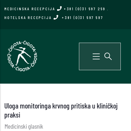
Skip
MEDICINSKA RECEPCIJA
+381 (0)31 597 259
.
to
HOTELSKA RECEPCIJA
+381 (0)31 597 597
main
content
Uloga monitoringa krvnog pritiska u kliničkoj
praksi
Medicinski glasnik