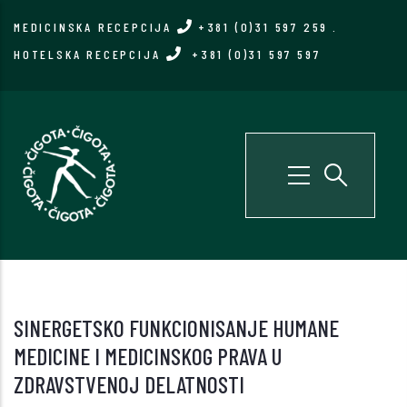
Skip
MEDICINSKA RECEPCIJA
+381 (0)31 597 259
.
to
HOTELSKA RECEPCIJA
+381 (0)31 597 597
main
content
SINERGETSKO FUNKCIONISANJE HUMANE
MEDICINE I MEDICINSKOG PRAVA U
ZDRAVSTVENOJ DELATNOSTI