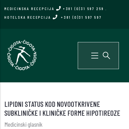
Skip
MEDICINSKA RECEPCIJA
+381 (0)31 597 259
.
to
HOTELSKA RECEPCIJA
+381 (0)31 597 597
main
content
LIPIDNI STATUS KOD NOVOOTKRIVENE
SUBKLINIČKE I KLINIČKE FORME HIPOTIREOZE
Medicinski glasnik